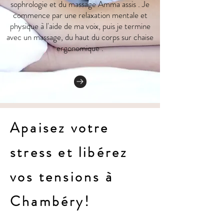
sophrologie et du massage Amma assis . Je
commence par une relaxation mentale et
physique à l'aide de ma voix, puis je termine
avec un massage, du haut du corps sur chaise
ergonomique .
Apaisez votre
stress et libérez
vos tensions à
Chambéry!