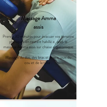
Massage Amma
assis
Prenez 30 minutes pour évacuer vos tensions
physiques en restant habillé.e, avec le
massage Amma assis sur chaise ergonomique
.
Massage du dos, des bras et mains, puis du
cou et de la tête .