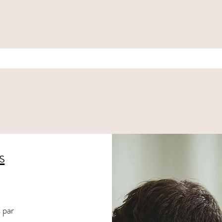
r au travail
 communication
s
 par