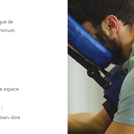
que de
minimum
re espace
:
 bien-être