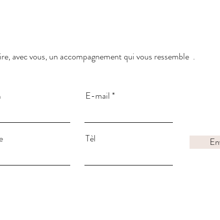
uire, avec vous, un accompagnement qui vous ressemble .
m
E-mail
e
Tèl
En